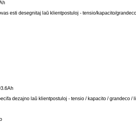
mAh
vas esti desegnitaj laŭ klientpostuloj - tensio/kapacito/grandeco
 93.6Ah
ecifa dezajno laŭ klientpostuloj - tensio / kapacito / grandeco / l
o