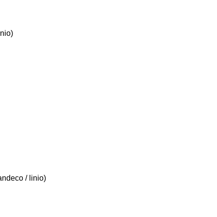
inio)
ndeco / linio)