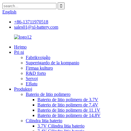
English
+86-13711970518
sales01@xl-battery.com
Hejmo
Pri ni
Fabrikvojaĝo
Superrigardo de la kompanio
Firmaa kulturo
R&D forto
Servoj
Elŝutu
Produktoj
Baterio de litio polimero
Baterio de litio polimero de 3.7V
Baterio de litio polimero de 7.4V
Baterio de litio polimero de 11.1V
Baterio de litio polimero de 14.8V
Cilindra litia baterio
3.7V Cilindra litia baterio