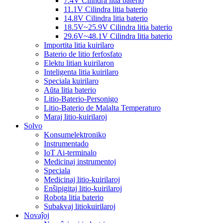
7.4V Cilindra litia baterio
11.1V Cilindra litia baterio
14.8V Cilindra litia baterio
18.5V~25.9V Cilindra litia baterio
29.6V~48.1V Cilindra litia baterio
Importita litia kuirilaro
Baterio de litio ferfosfato
Elektu litian kuirilaron
Inteligenta litia kuirilaro
Speciala kuirilaro
Aŭta litia baterio
Litio-Baterio-Personigo
Litio-Baterio de Malalta Temperaturo
Maraj litio-kuirilaroj
Solvo
Konsumelektroniko
Instrumentado
IoT Ai-terminalo
Medicinaj instrumentoj
Speciala
Medicinaj litio-kuirilaroj
Enŝipigitaj litio-kuirilaroj
Robota litia baterio
Subakvaj litiokuirilaroj
Novaĵoj