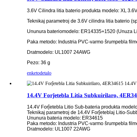
3.6V Cilindra litia baterio produkta modelo: XL 3
Teknikaj parametroj de 3.6V cilindra litia baterio (sp
Ununura bateriomodelo: ER14335+1520 (Unuza Lit
Paka metodo: Industria PVC-varmo ŝrumpebla film
Dratmodelo: UL1007 24AWG
Pezo: 36 g
enketo
detalo
14.4V Forĵetebla Litia Subkuirilaro, 4ER34
14.4V Forĵetebla Litio Sub-bateria produkta mode
Teknikaj parametroj de 14.4V Forĵeteblaj Litio-Subbat
Ununura bateria modelo: ER34615
Paka metodo: Industria PVC-varmo ŝrumpebla film
Dratmodelo: UL1007 22AWG