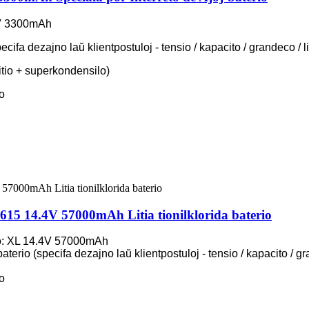
.6V 3300mAh
ecifa dezajno laŭ klientpostuloj - tensio / kapacito / grandeco / l
io + superkondensilo)
o
615 14.4V 57000mAh Litia tionilklorida baterio
lo: XL 14.4V 57000mAh
erio (specifa dezajno laŭ klientpostuloj - tensio / kapacito / gra
o