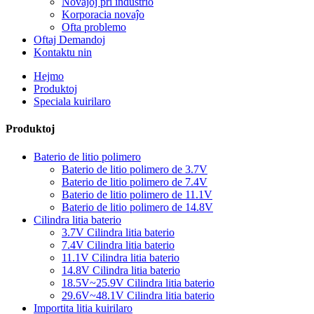
Novaĵoj pri industrio
Korporacia novaĵo
Ofta problemo
Oftaj Demandoj
Kontaktu nin
Hejmo
Produktoj
Speciala kuirilaro
Produktoj
Baterio de litio polimero
Baterio de litio polimero de 3.7V
Baterio de litio polimero de 7.4V
Baterio de litio polimero de 11.1V
Baterio de litio polimero de 14.8V
Cilindra litia baterio
3.7V Cilindra litia baterio
7.4V Cilindra litia baterio
11.1V Cilindra litia baterio
14.8V Cilindra litia baterio
18.5V~25.9V Cilindra litia baterio
29.6V~48.1V Cilindra litia baterio
Importita litia kuirilaro