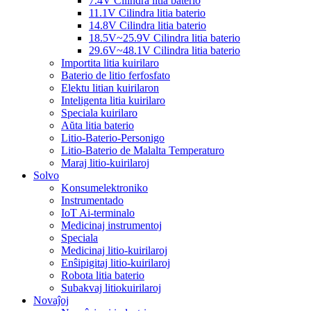
7.4V Cilindra litia baterio
11.1V Cilindra litia baterio
14.8V Cilindra litia baterio
18.5V~25.9V Cilindra litia baterio
29.6V~48.1V Cilindra litia baterio
Importita litia kuirilaro
Baterio de litio ferfosfato
Elektu litian kuirilaron
Inteligenta litia kuirilaro
Speciala kuirilaro
Aŭta litia baterio
Litio-Baterio-Personigo
Litio-Baterio de Malalta Temperaturo
Maraj litio-kuirilaroj
Solvo
Konsumelektroniko
Instrumentado
IoT Ai-terminalo
Medicinaj instrumentoj
Speciala
Medicinaj litio-kuirilaroj
Enŝipigitaj litio-kuirilaroj
Robota litia baterio
Subakvaj litiokuirilaroj
Novaĵoj