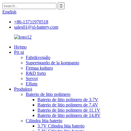
English
+86-13711970518
sales01@xl-battery.com
Hejmo
Pri ni
Fabrikvojaĝo
Superrigardo de la kompanio
Firmaa kulturo
R&D forto
Servoj
Elŝutu
Produktoj
Baterio de litio polimero
Baterio de litio polimero de 3.7V
Baterio de litio polimero de 7.4V
Baterio de litio polimero de 11.1V
Baterio de litio polimero de 14.8V
Cilindra litia baterio
3.7V Cilindra litia baterio