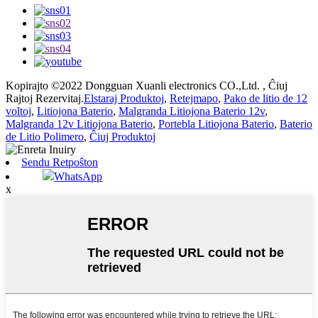
Kopirajto ©2022 Dongguan Xuanli electronics CO.,Ltd. , Ĉiuj
Rajtoj Rezervitaj.
Elstaraj Produktoj
,
Retejmapo
,
Pako de litio de 12
voltoj
,
Litiojona Baterio
,
Malgranda Litiojona Baterio 12v
,
Malgranda 12v Litiojona Baterio
,
Portebla Litiojona Baterio
,
Baterio
de Litio Polimero
,
Ĉiuj Produktoj
Sendu Retpoŝton
WhatsApp
x