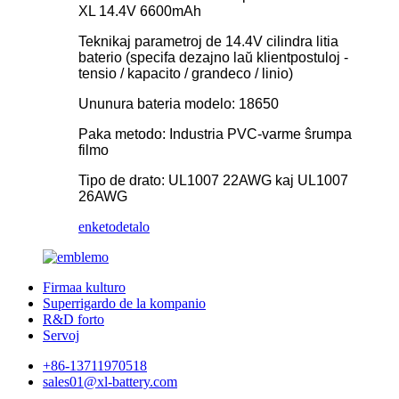
XL 14.4V 6600mAh
Teknikaj parametroj de 14.4V cilindra litia
baterio (specifa dezajno laŭ klientpostuloj -
tensio / kapacito / grandeco / linio)
Ununura bateria modelo: 18650
Paka metodo: Industria PVC-varme ŝrumpa
filmo
Tipo de drato: UL1007 22AWG kaj UL1007
26AWG
enketo
detalo
Firmaa kulturo
Superrigardo de la kompanio
R&D forto
Servoj
+86-13711970518
sales01@xl-battery.com