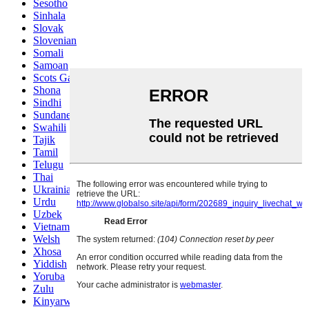
Sesotho
Sinhala
Slovak
Slovenian
Somali
Samoan
Scots Gaelic
Shona
Sindhi
Sundanese
Swahili
Tajik
Tamil
Telugu
Thai
Ukrainian
Urdu
Uzbek
Vietnamese
Welsh
Xhosa
Yiddish
Yoruba
Zulu
Kinyarwanda