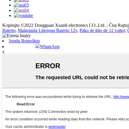
Kopirajto ©2022 Dongguan Xuanli electronics CO.,Ltd. , Ĉiuj Rajtoj 
Baterio
,
Malgranda Litiojona Baterio 12v
,
Pako de litio de 12 voltoj
,
Sendu Retpoŝton
WhatsApp
x