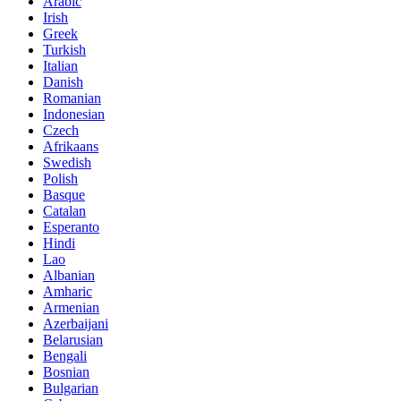
Arabic
Irish
Greek
Turkish
Italian
Danish
Romanian
Indonesian
Czech
Afrikaans
Swedish
Polish
Basque
Catalan
Esperanto
Hindi
Lao
Albanian
Amharic
Armenian
Azerbaijani
Belarusian
Bengali
Bosnian
Bulgarian