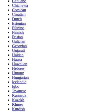
Cebuano
Chichewa
Corsican
Croatian
Dutch
Estonian
Filipino
Finnish
Frisian
Galician
Georgian
Gujarati
Haitian
Hausa
Hawaiian
Hebrew
Hmong
Hungarian
Icelandic
Igbo
Javanese
Kannada
Kazakh
Khmer
Kurdish