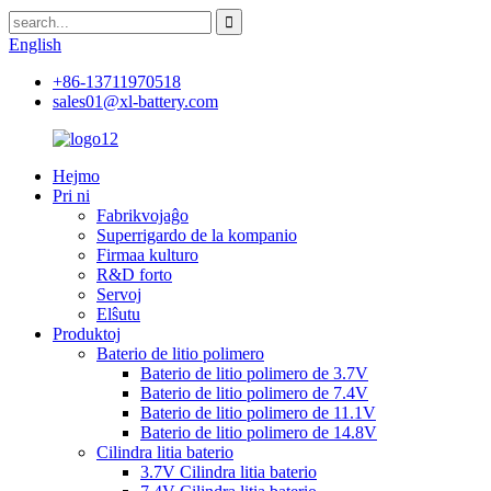
English
+86-13711970518
sales01@xl-battery.com
Hejmo
Pri ni
Fabrikvojaĝo
Superrigardo de la kompanio
Firmaa kulturo
R&D forto
Servoj
Elŝutu
Produktoj
Baterio de litio polimero
Baterio de litio polimero de 3.7V
Baterio de litio polimero de 7.4V
Baterio de litio polimero de 11.1V
Baterio de litio polimero de 14.8V
Cilindra litia baterio
3.7V Cilindra litia baterio