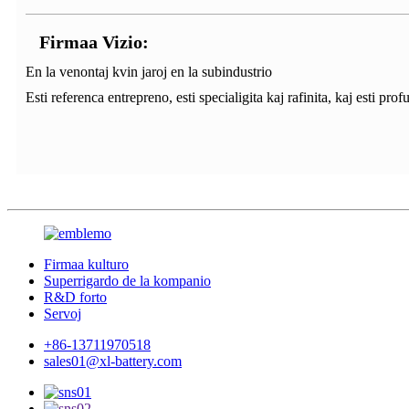
Firmaa Vizio:
En la venontaj kvin jaroj en la subindustrio
Esti referenca entrepreno, esti specialigita kaj rafinita, kaj esti prof
Firmaa kulturo
Superrigardo de la kompanio
R&D forto
Servoj
+86-13711970518
sales01@xl-battery.com