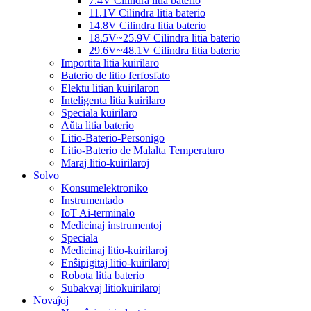
7.4V Cilindra litia baterio
11.1V Cilindra litia baterio
14.8V Cilindra litia baterio
18.5V~25.9V Cilindra litia baterio
29.6V~48.1V Cilindra litia baterio
Importita litia kuirilaro
Baterio de litio ferfosfato
Elektu litian kuirilaron
Inteligenta litia kuirilaro
Speciala kuirilaro
Aŭta litia baterio
Litio-Baterio-Personigo
Litio-Baterio de Malalta Temperaturo
Maraj litio-kuirilaroj
Solvo
Konsumelektroniko
Instrumentado
IoT Ai-terminalo
Medicinaj instrumentoj
Speciala
Medicinaj litio-kuirilaroj
Enŝipigitaj litio-kuirilaroj
Robota litia baterio
Subakvaj litiokuirilaroj
Novaĵoj