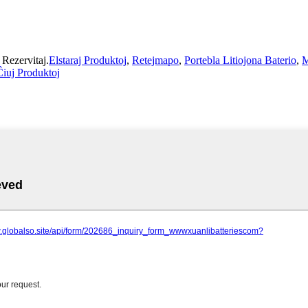
Rezervitaj.
Elstaraj Produktoj
,
Retejmapo
,
Portebla Litiojona Baterio
,
M
Ĉiuj Produktoj