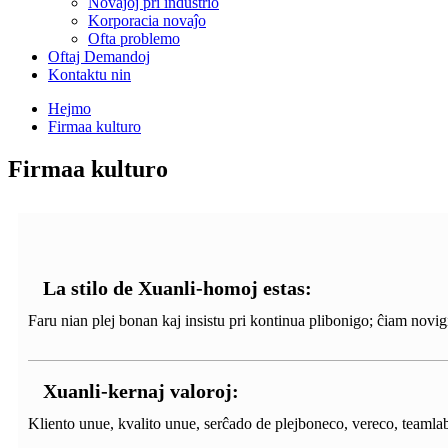
Novaĵoj pri industrio
Korporacia novaĵo
Ofta problemo
Oftaj Demandoj
Kontaktu nin
Hejmo
Firmaa kulturo
Firmaa kulturo
La stilo de Xuanli-homoj estas:
Faru nian plej bonan kaj insistu pri kontinua plibonigo; ĉiam novigi 
Xuanli-kernaj valoroj:
Kliento unue, kvalito unue, serĉado de plejboneco, vereco, teamlab