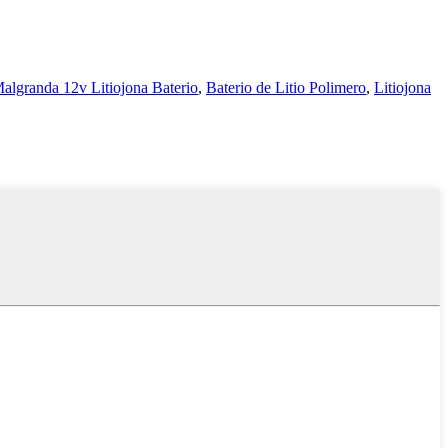
algranda 12v Litiojona Baterio
,
Baterio de Litio Polimero
,
Litiojona