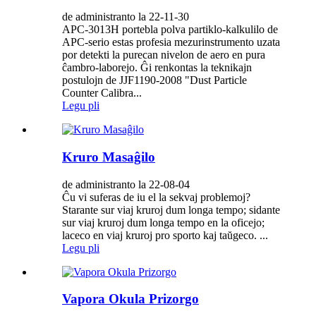
de administranto la 22-11-30
APC-3013H portebla polva partiklo-kalkulilo de
APC-serio estas profesia mezurinstrumento uzata
por detekti la purecan nivelon de aero en pura
ĉambro-laborejo. Ĝi renkontas la teknikajn
postulojn de JJF1190-2008 "Dust Particle
Counter Calibra...
Legu pli
Kruro Masaĝilo
de administranto la 22-08-04
Ĉu vi suferas de iu el la sekvaj problemoj?
Starante sur viaj kruroj dum longa tempo; sidante
sur viaj kruroj dum longa tempo en la oficejo;
laceco en viaj kruroj pro sporto kaj taŭgeco. ...
Legu pli
Vapora Okula Prizorgo