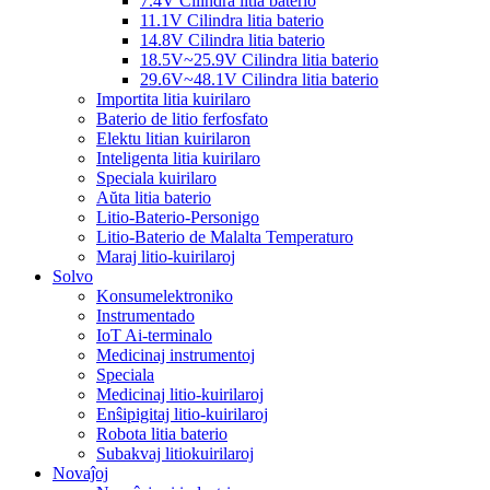
7.4V Cilindra litia baterio
11.1V Cilindra litia baterio
14.8V Cilindra litia baterio
18.5V~25.9V Cilindra litia baterio
29.6V~48.1V Cilindra litia baterio
Importita litia kuirilaro
Baterio de litio ferfosfato
Elektu litian kuirilaron
Inteligenta litia kuirilaro
Speciala kuirilaro
Aŭta litia baterio
Litio-Baterio-Personigo
Litio-Baterio de Malalta Temperaturo
Maraj litio-kuirilaroj
Solvo
Konsumelektroniko
Instrumentado
IoT Ai-terminalo
Medicinaj instrumentoj
Speciala
Medicinaj litio-kuirilaroj
Enŝipigitaj litio-kuirilaroj
Robota litia baterio
Subakvaj litiokuirilaroj
Novaĵoj