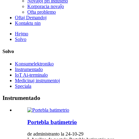
Novaĵoj pri industrio
Korporacia novaĵo
Ofta problemo
Oftaj Demandoj
Kontaktu nin
Hejmo
Solvo
Solvo
Konsumelektroniko
Instrumentado
IoT Ai-terminalo
Medicinaj instrumentoj
Speciala
Instrumentado
Portebla batimetrio
de administranto la 24-10-29