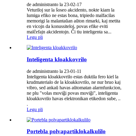
de administranto la 23-02-17
Veturiloj sur la ŝoseo akcidento, nokte kiam la
lumiga efiko ne estas bona, tripiedo malfacilas
memorigi la malantaŭan aŭton rimarki, kaj metita
en vicojn da konussiteloj, povas efike eviti
malĉefajn akcidentojn. Ĉi tiu inteligenta sa...
Legu pli
Inteligenta kloakkovrilo
de administranto la 23-01-11
Inteligenta kloakkovrilo estas duktila fero kiel la
krudmaterialo de la kloakkovrilo, ne nur bruo kaj
vibro, sed ankaŭ havas aŭtomatan alarmfunkcion,
ne plu "volas moviĝi povas moviĝi", inteligenta
kloakkovrilo havas elektronikan etikedon sube, ..
.
Legu pli
Portebla polvapartiklokalkulilo