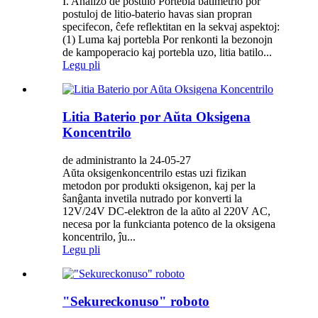
I. Analizo de postulo Portebla batimetrio por
postuloj de litio-baterio havas sian propran
specifecon, ĉefe reflektitan en la sekvaj aspektoj:
(1) Luma kaj portebla Por renkonti la bezonojn
de kampoperacio kaj portebla uzo, litia batilo...
Legu pli
Litia Baterio por Aŭta Oksigena
Koncentrilo
de administranto la 24-05-27
Aŭta oksigenkoncentrilo estas uzi fizikan
metodon por produkti oksigenon, kaj per la
ŝanĝanta invetila nutrado por konverti la
12V/24V DC-elektron de la aŭto al 220V AC,
necesa por la funkcianta potenco de la oksigena
koncentrilo, ĵu...
Legu pli
"Sekureckonuso" roboto