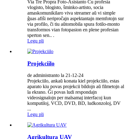
Via Tre Propra Foto-Asistanto Ĉu profesia
vlogisto, blogisto, ŝminko-artisto, socia
amaskomunikilaro viva streamer aŭ vi simple
ĝuas afiŝi neriproĉajn aspektantajn memfotojn sur
via profilo, ĉi tiu aŭtomobila spura fotilo-monto
transformos vian fotopasion en plene profesian
sperton sen.. .
Legu pli
Projekciilo
de administranto la 21-12-24
Projekciilo, ankaŭ konata kiel projekciilo, estas
aparato kiu povas projekcii bildojn aŭ filmetojn al
la ekrano. Ĝi povas ludi respondajn
videosignalojn per malsamaj interfacoj kun
komputiloj, VCD, DVD, BD, ludkonzoloj, DV
...
Legu pli
Agrikultura UAV