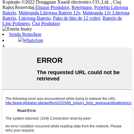
Kopirajto ©2022 Dongguan Xuanli electronics CO.,Ltd. , Ĉiuj
Rajtoj Rezervitaj.
Elstaraj Produktoj
,
Retejmapo
,
Portebla Litiojona
Baterio
,
Malgranda Litiojona Baterio 12v
,
Malgranda 12v Litiojona
Baterio
,
Litiojona Baterio
,
Pako de litio de 12 voltoj
,
Baterio de
Litio Polimero
,
Ĉiuj Produktoj
Sendu Retpoŝton
WhatsApp
x