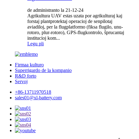
de administranto la 21-12-24
Agrikultura UAV estas uzata por agrikulturaj kaj
forstaj plantprotektaj operacioj de senpilotaj
aviadiloj, per la flugplatformo (fiksa flugilo, unu-
rotoro, plur-rotoro), GPS-flugkontrolo, ŝprucantaj
institucioj kom...
Legu pli
Firmaa kulturo
Superrigardo de la kompanio
R&D forto
Servoj
+86-13711970518
sales01@xl-battery.com