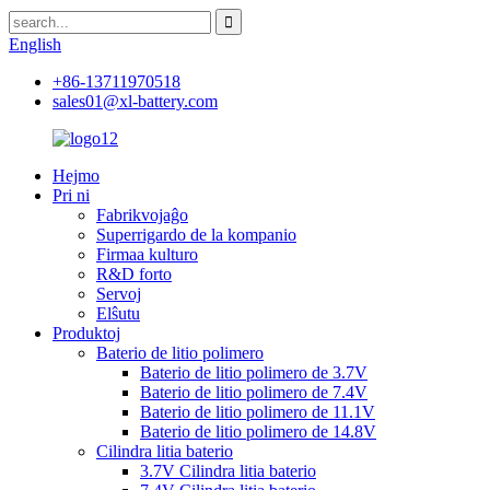
English
+86-13711970518
sales01@xl-battery.com
Hejmo
Pri ni
Fabrikvojaĝo
Superrigardo de la kompanio
Firmaa kulturo
R&D forto
Servoj
Elŝutu
Produktoj
Baterio de litio polimero
Baterio de litio polimero de 3.7V
Baterio de litio polimero de 7.4V
Baterio de litio polimero de 11.1V
Baterio de litio polimero de 14.8V
Cilindra litia baterio
3.7V Cilindra litia baterio