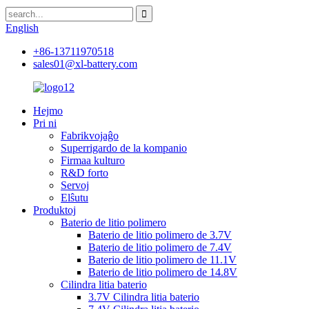
English
+86-13711970518
sales01@xl-battery.com
Hejmo
Pri ni
Fabrikvojaĝo
Superrigardo de la kompanio
Firmaa kulturo
R&D forto
Servoj
Elŝutu
Produktoj
Baterio de litio polimero
Baterio de litio polimero de 3.7V
Baterio de litio polimero de 7.4V
Baterio de litio polimero de 11.1V
Baterio de litio polimero de 14.8V
Cilindra litia baterio
3.7V Cilindra litia baterio