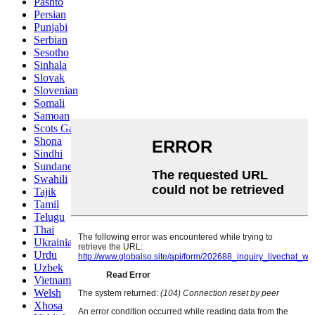
Pashto
Persian
Punjabi
Serbian
Sesotho
Sinhala
Slovak
Slovenian
Somali
Samoan
Scots Gaelic
Shona
Sindhi
Sundanese
Swahili
Tajik
Tamil
Telugu
Thai
Ukrainian
Urdu
Uzbek
Vietnamese
Welsh
Xhosa