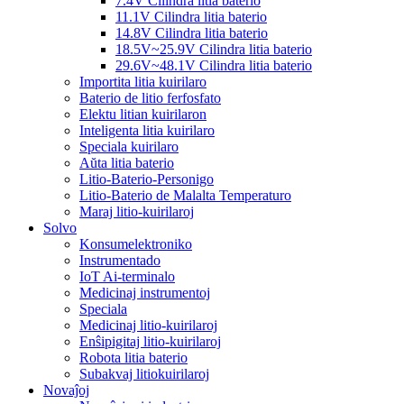
7.4V Cilindra litia baterio
11.1V Cilindra litia baterio
14.8V Cilindra litia baterio
18.5V~25.9V Cilindra litia baterio
29.6V~48.1V Cilindra litia baterio
Importita litia kuirilaro
Baterio de litio ferfosfato
Elektu litian kuirilaron
Inteligenta litia kuirilaro
Speciala kuirilaro
Aŭta litia baterio
Litio-Baterio-Personigo
Litio-Baterio de Malalta Temperaturo
Maraj litio-kuirilaroj
Solvo
Konsumelektroniko
Instrumentado
IoT Ai-terminalo
Medicinaj instrumentoj
Speciala
Medicinaj litio-kuirilaroj
Enŝipigitaj litio-kuirilaroj
Robota litia baterio
Subakvaj litiokuirilaroj
Novaĵoj