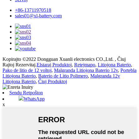
+86-13711970518
sales01@xl-battery.com
Kopirajto ©2022 Dongguan Xuanli electronics CO.,Ltd. , Ĉiuj
Rajtoj Rezervitaj.
Elstaraj Produktoj
,
Retejmapo
,
Litiojona Baterio
,
Pako de litio de 12 voltoj
,
Malgranda Litiojona Baterio 12v
,
Portebla
Litiojona Baterio
,
Baterio de Litio Polimero
,
Malgranda 12v
Litiojona Baterio
,
Ĉiuj Produktoj
Sendu Retpoŝton
WhatsApp
x