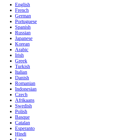
English
French
German
Portuguese
Spanish
Russian
Japanese
Korean
Arabic
Irish
Greek
Turkish
Italian
Danish
Romanian
Indonesian
Czech
Afrikaans
Swedish
Polish
Basque
Catalan
Esperanto
Hindi
Lao