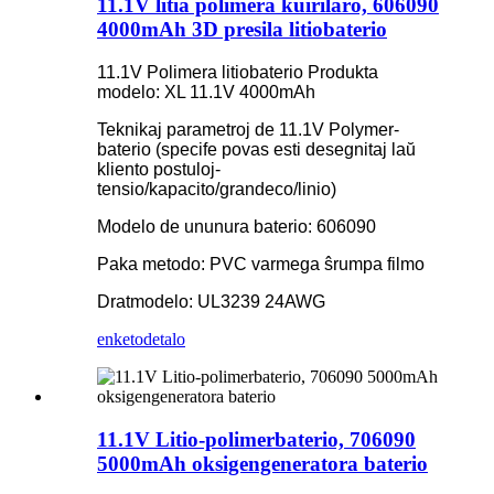
11.1V litia polimera kuirilaro, 606090
4000mAh 3D presila litiobaterio
11.1V Polimera litiobaterio Produkta
modelo: XL 11.1V 4000mAh
Teknikaj parametroj de 11.1V Polymer-
baterio (specife povas esti desegnitaj laŭ
kliento postuloj-
tensio/kapacito/grandeco/linio)
Modelo de ununura baterio: 606090
Paka metodo: PVC varmega ŝrumpa filmo
Dratmodelo: UL3239 24AWG
enketo
detalo
11.1V Litio-polimerbaterio, 706090
5000mAh oksigengeneratora baterio