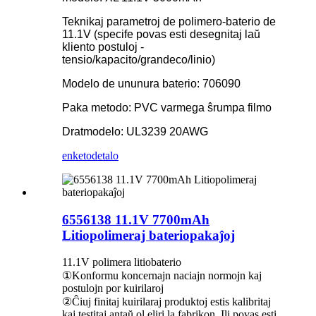
Teknikaj parametroj de polimero-baterio de
11.1V (specife povas esti desegnitaj laŭ
kliento postuloj -
tensio/kapacito/grandeco/linio)
Modelo de ununura baterio: 706090
Paka metodo: PVC varmega ŝrumpa filmo
Dratmodelo: UL3239 20AWG
enketo
detalo
6556138 11.1V 7700mAh
Litiopolimeraj bateriopakaĵoj
11.1V polimera litiobaterio
①Konformu koncernajn naciajn normojn kaj
postulojn por kuirilaroj
②Ĉiuj finitaj kuirilaraj produktoj estis kalibritaj
kaj testitaj antaŭ ol eliri la fabrikon. Ili povas esti