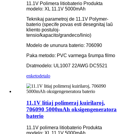
11.1V Polimera litiobaterio Produkta
modelo: XL 11.1V 5000mAh
Teknikaj parametroj de 11.1V Polymer-
baterio (specife povas esti desegnitaj laŭ
kliento postuloj-
tensio/kapacito/grandeco/linio)
Modelo de ununura baterio: 706090
Paka metodo: PVC varmega ŝrumpa filmo
Dratmodelo: UL1007 22AWG DC5521
enketo
detalo
11.1V litiaj polimeraj kuirilaroj,
706090 5000mAh oksigengeneratora
baterio
11.1V polimera litiobaterio Produkta
modelo: XL 11.1V 5000mAh