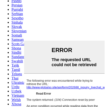
Pashto
Persian
Punjabi
Serbian
Sesotho
Sinhala
Slovak
Slovenian
Somali
Samoan
Scots Gaelic
Shona
Sindhi
Sundanese
Swahili
Tajik
Tamil
Telugu
Thai
Ukrainian
Urdu
Uzbek
Vietnamese
Welsh
Xhosa