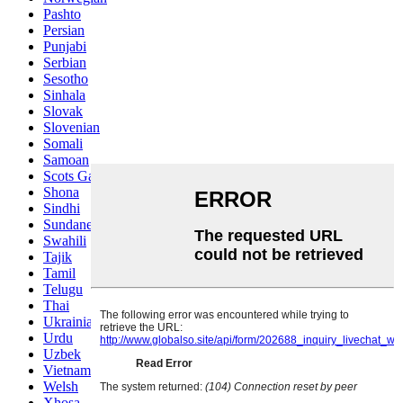
Pashto
Persian
Punjabi
Serbian
Sesotho
Sinhala
Slovak
Slovenian
Somali
Samoan
Scots Gaelic
Shona
Sindhi
Sundanese
Swahili
Tajik
Tamil
Telugu
Thai
Ukrainian
Urdu
Uzbek
Vietnamese
Welsh
Xhosa