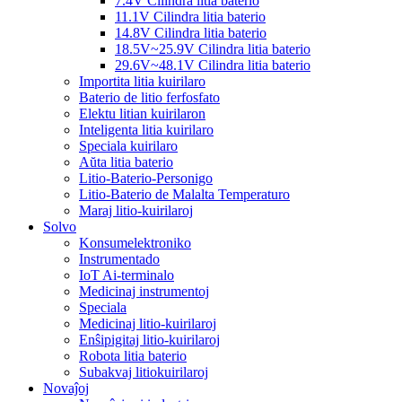
7.4V Cilindra litia baterio
11.1V Cilindra litia baterio
14.8V Cilindra litia baterio
18.5V~25.9V Cilindra litia baterio
29.6V~48.1V Cilindra litia baterio
Importita litia kuirilaro
Baterio de litio ferfosfato
Elektu litian kuirilaron
Inteligenta litia kuirilaro
Speciala kuirilaro
Aŭta litia baterio
Litio-Baterio-Personigo
Litio-Baterio de Malalta Temperaturo
Maraj litio-kuirilaroj
Solvo
Konsumelektroniko
Instrumentado
IoT Ai-terminalo
Medicinaj instrumentoj
Speciala
Medicinaj litio-kuirilaroj
Enŝipigitaj litio-kuirilaroj
Robota litia baterio
Subakvaj litiokuirilaroj
Novaĵoj