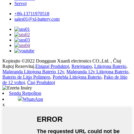
Servoj
+86-13711970518
sales01@xl-battery.com
Kopirajto ©2022 Dongguan Xuanli electronics CO.,Ltd. , Ĉiuj
Rajtoj Rezervitaj.
Elstaraj Produktoj
,
Retejmapo
,
Litiojona Baterio
,
Malgranda Litiojona Baterio 12v
,
Malgranda 12v Litiojona Baterio
,
Baterio de Litio Polimero
,
Portebla Litiojona Baterio
,
Pako de litio
de 12 voltoj
,
Ĉiuj Produktoj
Sendu Retpoŝton
WhatsApp
x