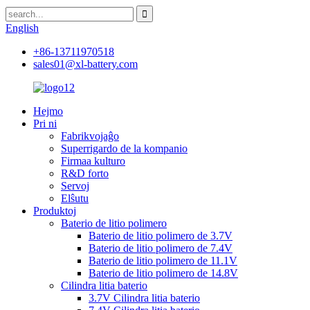
English
+86-13711970518
sales01@xl-battery.com
Hejmo
Pri ni
Fabrikvojaĝo
Superrigardo de la kompanio
Firmaa kulturo
R&D forto
Servoj
Elŝutu
Produktoj
Baterio de litio polimero
Baterio de litio polimero de 3.7V
Baterio de litio polimero de 7.4V
Baterio de litio polimero de 11.1V
Baterio de litio polimero de 14.8V
Cilindra litia baterio
3.7V Cilindra litia baterio