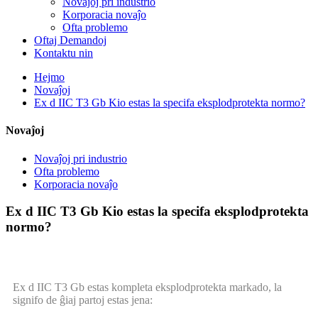
Novaĵoj pri industrio
Korporacia novaĵo
Ofta problemo
Oftaj Demandoj
Kontaktu nin
Hejmo
Novaĵoj
Ex d IIC T3 Gb Kio estas la specifa eksplodprotekta normo?
Novaĵoj
Novaĵoj pri industrio
Ofta problemo
Korporacia novaĵo
Ex d IIC T3 Gb Kio estas la specifa eksplodprotekta
normo?
Ex d IIC T3 Gb estas kompleta eksplodprotekta markado, la
signifo de ĝiaj partoj estas jena: