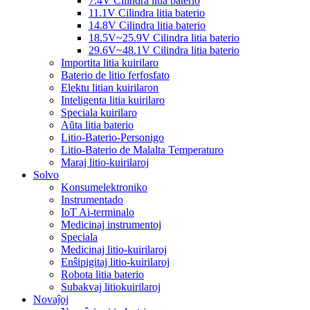
7.4V Cilindra litia baterio
11.1V Cilindra litia baterio
14.8V Cilindra litia baterio
18.5V~25.9V Cilindra litia baterio
29.6V~48.1V Cilindra litia baterio
Importita litia kuirilaro
Baterio de litio ferfosfato
Elektu litian kuirilaron
Inteligenta litia kuirilaro
Speciala kuirilaro
Aŭta litia baterio
Litio-Baterio-Personigo
Litio-Baterio de Malalta Temperaturo
Maraj litio-kuirilaroj
Solvo
Konsumelektroniko
Instrumentado
IoT Ai-terminalo
Medicinaj instrumentoj
Speciala
Medicinaj litio-kuirilaroj
Enŝipigitaj litio-kuirilaroj
Robota litia baterio
Subakvaj litiokuirilaroj
Novaĵoj