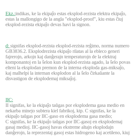
Ekz.:
indikas, ke la ekipaĵo estas eksplod-rezista elektra ekipaĵo,
estas la mallongigo de la angla "eksplod-proof", kiu estas ĉiuj
eksplod-rezista ekipaĵo devas havi la signon.
d:
signifas eksplod-rezista eksplod-rezista reĝimo, norma numero
GB3836.2. Eksplodrezista ekipaĵo rilatas al la ebleco generi
fajrerojn, arkojn kaj danĝerajn temperaturojn de la elektraj
komponantoj en la ŝelon kun eksplod-rezista agado, la ŝelo povas
elteni la eksplodan premon de la interna eksploda gas-miksaĵo,
kaj malhelpi la internan eksplodon al la ŝelo ĉirkaŭante la
disvastigon de eksplodemaj miksaĵoj.
IIC:
II signifas, ke la ekipaĵo taŭgas por eksplodema gasa medio en
nekarba minejo subtera kiel fabrikoj, ktp. C signifas, ke la
ekipaĵo taŭgas por IIC-gaso en eksplodema gasa medio;
C signifas, ke la ekipaĵo taŭgas por IIC-gasoj en eksplodemaj
gasaj medioj. IIC-gasoj havas ekstreme altajn eksplodajn
danĝerojn, la reprezentaj gasoj estas hidrogeno kaj acetileno, kiuj