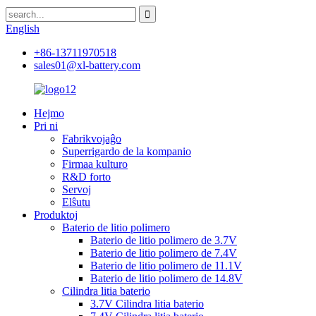
English
+86-13711970518
sales01@xl-battery.com
Hejmo
Pri ni
Fabrikvojaĝo
Superrigardo de la kompanio
Firmaa kulturo
R&D forto
Servoj
Elŝutu
Produktoj
Baterio de litio polimero
Baterio de litio polimero de 3.7V
Baterio de litio polimero de 7.4V
Baterio de litio polimero de 11.1V
Baterio de litio polimero de 14.8V
Cilindra litia baterio
3.7V Cilindra litia baterio