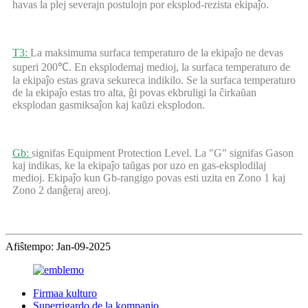
havas la plej severajn postulojn por eksplod-rezista ekipaĵo.
T3:
La maksimuma surfaca temperaturo de la ekipaĵo ne devas
superi 200℃. En eksplodemaj medioj, la surfaca temperaturo de
la ekipaĵo estas grava sekureca indikilo. Se la surfaca temperaturo
de la ekipaĵo estas tro alta, ĝi povas ekbruligi la ĉirkaŭan
eksplodan gasmiksaĵon kaj kaŭzi eksplodon.
Gb:
signifas Equipment Protection Level. La "G" signifas Gason
kaj indikas, ke la ekipaĵo taŭgas por uzo en gas-eksplodilaj
medioj. Ekipaĵo kun Gb-rangigo povas esti uzita en Zono 1 kaj
Zono 2 danĝeraj areoj.
Afiŝtempo: Jan-09-2025
Firmaa kulturo
Superrigardo de la kompanio