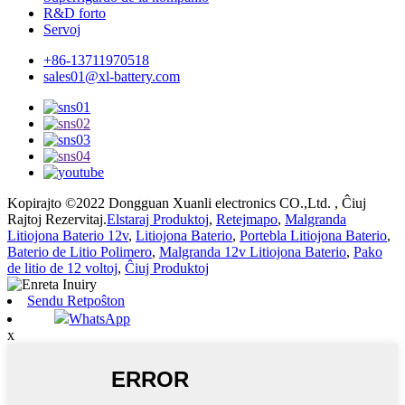
R&D forto
Servoj
+86-13711970518
sales01@xl-battery.com
Kopirajto ©2022 Dongguan Xuanli electronics CO.,Ltd. , Ĉiuj
Rajtoj Rezervitaj.
Elstaraj Produktoj
,
Retejmapo
,
Malgranda
Litiojona Baterio 12v
,
Litiojona Baterio
,
Portebla Litiojona Baterio
,
Baterio de Litio Polimero
,
Malgranda 12v Litiojona Baterio
,
Pako
de litio de 12 voltoj
,
Ĉiuj Produktoj
Sendu Retpoŝton
WhatsApp
x